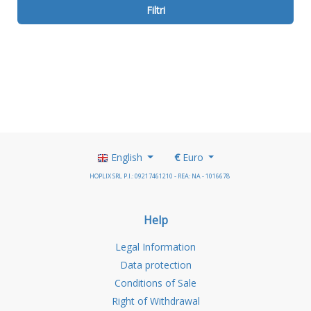
Filtri
English
€
Euro
HOPLIX SRL P.I.: 09217461210 - REA: NA - 1016678
Help
Legal Information
Data protection
Conditions of Sale
Right of Withdrawal