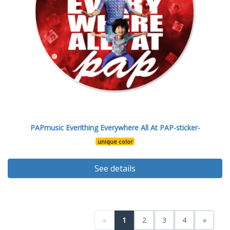
PAPmusic Everithing Everywhere All At PAP-sticker-
unique color
See details
«
1
2
3
4
»