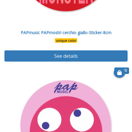
PAPmusic PAPmostri cerchio giallo-Sticker-8cm
unique color
See details
€ 6.90