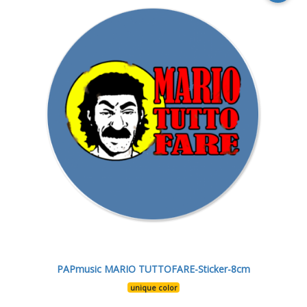
PAPmusic MARIO TUTTOFARE-Sticker-8cm
unique color