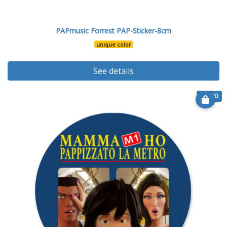
PAPmusic Forrest PAP-Sticker-8cm
unique color
See details
€ 6.90