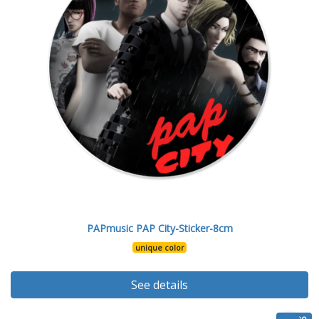
PAPmusic PAP City-Sticker-8cm
unique color
See details