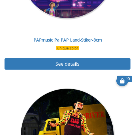
PAPmusic Pa PAP Land-Stiker-8cm
unique color
See details
€ 6.90