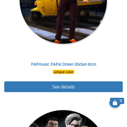
PAPmusic PAPxi Driver-Sticker-8cm
unique color
See details
€ 6.90