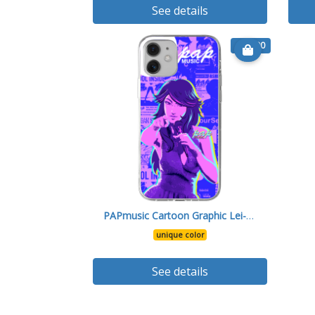
See details
€ 16.90
PAPmusic Cartoon Graphic Lei- Cover 12
unique color
See details