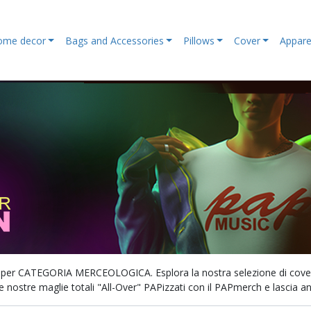
ome decor
Bags and Accessories
Pillows
Cover
Appare
o per CATEGORIA MERCEOLOGICA. Esplora la nostra selezione di cover per
e nostre maglie totali "All-Over" PAPizzati con il PAPmerch e lascia andare