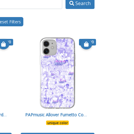
Search
set Filters
€ 16.90
€ 16.90
PAPmusic Allover Monster Verde- Cover 12
PAPmusic Allover Fumetto Completo Blu-Cover 12
unique color