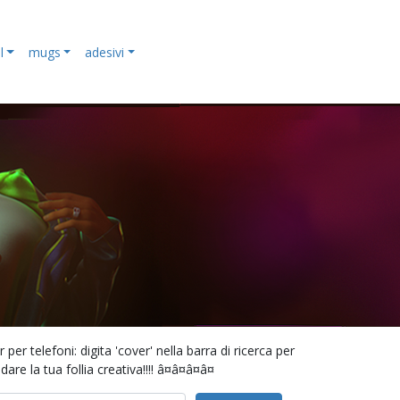
l
mugs
adesivi
 telefoni: digita 'cover' nella barra di ricerca per
 la tua follia creativa!!!! â¤â¤â¤â¤