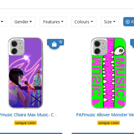
Gender
Features
Colours
Size
Re
€ 16.90
PAPmusic Chiara Max Music- Cover 12
unique color
unique color